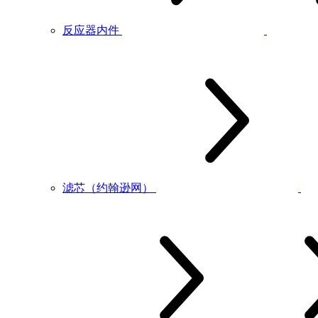
反应器内件
滤芯（约翰逊网）