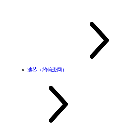
滤芯（约翰逊网）