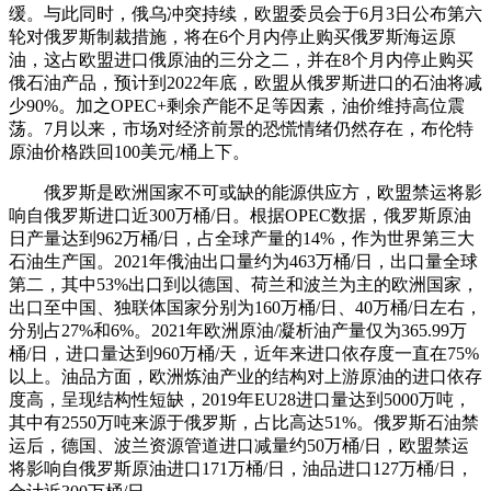
缓。与此同时，俄乌冲突持续，欧盟委员会于6月3日公布第六
轮对俄罗斯制裁措施，将在6个月内停止购买俄罗斯海运原
油，这占欧盟进口俄原油的三分之二，并在8个月内停止购买
俄石油产品，预计到2022年底，欧盟从俄罗斯进口的石油将减
少90%。加之OPEC+剩余产能不足等因素，油价维持高位震
荡。7月以来，市场对经济前景的恐慌情绪仍然存在，布伦特
原油价格跌回100美元/桶上下。
俄罗斯是欧洲国家不可或缺的能源供应方，欧盟禁运将影
响自俄罗斯进口近300万桶/日。根据OPEC数据，俄罗斯原油
日产量达到962万桶/日，占全球产量的14%，作为世界第三大
石油生产国。2021年俄油出口量约为463万桶/日，出口量全球
第二，其中53%出口到以德国、荷兰和波兰为主的欧洲国家，
出口至中国、独联体国家分别为160万桶/日、40万桶/日左右，
分别占27%和6%。2021年欧洲原油/凝析油产量仅为365.99万
桶/日，进口量达到960万桶/天，近年来进口依存度一直在75%
以上。油品方面，欧洲炼油产业的结构对上游原油的进口依存
度高，呈现结构性短缺，2019年EU28进口量达到5000万吨，
其中有2550万吨来源于俄罗斯，占比高达51%。俄罗斯石油禁
运后，德国、波兰资源管道进口减量约50万桶/日，欧盟禁运
将影响自俄罗斯原油进口171万桶/日，油品进口127万桶/日，