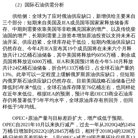
（2）国际石油供需分析
供给侧：全球为了应对俄油供应缺口，新增供给主要来自
三个部分：短期来自美国及IEA成员国等国家家释放储备库
存、中期则需要依靠美国等非欧佩克国家的增产、以及传统柴
油国的增产，长期则需要上游资本增加原油投资以支持未来石
油开采。供应趋紧，全球库存处于低位，短期内俄油供应缺口
仍然存在。今年4月IEA宣布其19个成员国将在未来六个月释
放共计12亿桶石油储备，其中美国将释放约6056万桶，剩余成
员国将释放近6000万桶。IEA和美国预计将在今年5-10月释放
共计24亿桶石油储备，折合约133万桶/日，占全球石油产量的
13%。此举可以一定程度上缓解俄罗斯原油供应缺口，但短期
内俄罗斯石油供应缺口仍然存在。目前美国战略石油储备已经
降低到5年来*低位，全球石油库存降至76亿桶左右，也同样处
在近年来低位。根据IEA的预测，预计年底OECD商业石油库
存仍将显著低于5年平均水平，全球原油库存有所回升，但同
样低于5年均线。
OPEC+原油产量与目标差距扩大，增产或低于预期。
OPEC自2021年10月以来执行减产，过去一年从2020Q4的2494
万桶/日增加到2022Q1的2845万桶/日，相对于2018Q4的3208万
桶/日的前高差距较大。5月OPEC+减产19国产量环比仅提高13