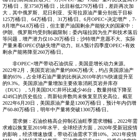
万桶/日，至3758万桶/日，比目标低279万桶/日，差距再次加
大，其中俄罗斯、尼日利亚、安哥拉原油产量分别低于目标
125万桶/日、64万桶/日、31万桶/日。6月OPEC+决定增产，7-
8月增产64.8万桶/日，但主要产油国剩余产能较大的国家中：
伊朗、俄罗斯均受到制裁限制；委内瑞拉因为生产和技术落后
等问题，增产潜力仅10-20万桶/日；沙特增产意愿不大。实际
产量来看OPEC仍缺失增产动力。IEA预计四季度OPEC+有效
剩余产能将降至260万桶/日。
非OPEC+增产带动石油供应，美国是增长动力来源。
2022年2月，美国页岩油产量约806万桶/天，约占美国原油产
量的65%，占全球石油产量的比例从2010年的1%快速提升至
的9.3%。美国原油产量增加主要依靠消耗页岩井库存
（DUC），5月美国DUC井环比减少46台，数量持续下降至
4249口的历史低位，而新钻井数尚未恢复至历史高位。截至
2022年6月20日，美国原油产量是1200万桶/日，预计年内仍增
产60-80万桶/日，明年中产量将突破1300万桶/日。
需求侧：石油价格高企抑制石油旺季需求增幅，2022年需
求难以恢复至2019年水平。全球经济方面，2020年受新冠疫情
的影响，经济增速放缓，带动石油需求下滑10%。2021年疫情