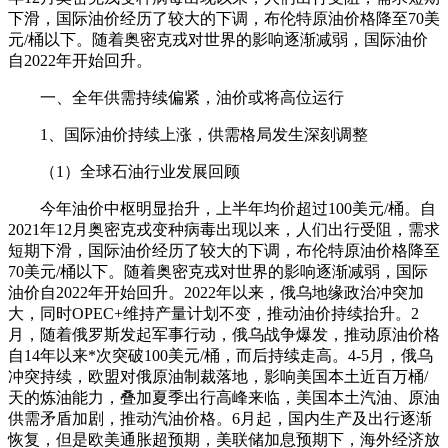
下滑，国际油价经历了较大的下调，布伦特原油价格降至70美
元/桶以下。随着奥密克戎对世界的影响逐渐减弱，国际油价
自2022年开始回升。
一、全年供需持续偏紧，油价或将高位运行
1、国际油价持续上涨，供需格局发生深刻调整
（1）全球石油行业发展回顾
今年油价中枢明显抬升，上半年均价超过100美元/桶。自
2021年12月奥密克戎变种病毒出现以来，人们出行受阻，需求
短期下滑，国际油价经历了较大的下调，布伦特原油价格降至
70美元/桶以下。随着奥密克戎对世界的影响逐渐减弱，国际
油价自2022年开始回升。2022年以来，俄乌地缘政治冲突加
大，同时OPEC+维持产量计划不变，推动油价持续抬升。2
月，随着俄罗斯发起军事行动，俄乌战争爆发，推动原油价格
自14年以来*次突破100美元/桶，而后持续走高。4-5月，俄乌
冲突持续，欧盟对俄原油制裁落地，影响美国本土近百万桶/
天的炼油能力，叠加夏季出行高峰来临，美国本土汽油、原油
供需矛盾加剧，推动汽油价格。6月起，国内生产及出行逐渐
恢复，但是欧美通胀超预期，美联储加息预期下，海外经济放