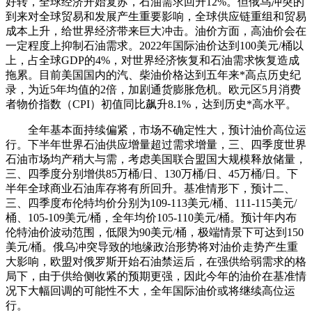
好转，全球经济开始复苏，石油需求回升12%。但俄乌冲突的
到来对全球贸易和发展产生重要影响，全球供应链重组和贸易
成本上升，给世界经济带来巨大冲击。油价方面，高油价会在
一定程度上抑制石油需求。2022年国际油价达到100美元/桶以
上，占全球GDP的4%，对世界经济恢复和石油需求恢复造成
拖累。目前美国国内的汽、柴油价格达到五年来*高点历史纪
录，为近5年均值的2倍，加剧通货膨胀危机。欧元区5月消费
者物价指数（CPI）初值同比飙升8.1%，达到历史*高水平。
全年基本面持续偏紧，市场不确定性大，预计油价高位运
行。下半年世界石油供应增量超过需求增量，三、四季度世界
石油市场均产稍大与需，考虑美国联合盟国大规模释放储量，
三、四季度分别增供85万桶/日、130万桶/日、45万桶/日。下
半年全球商业石油库存将有所回升。基准情形下，预计二、
三、四季度布伦特均价分别为109-113美元/桶、111-115美元/
桶、105-109美元/桶，全年均价105-110美元/桶。预计年内布
伦特油价波动范围，低限为90美元/桶，极端情景下可达到150
美元/桶。俄乌冲突导致的地缘政治形势将对油价走势产生重
大影响，欧盟对俄罗斯开始石油禁运后，在强供给弱需求的格
局下，由于供给侧收紧的预期更强，因此今年的油价在基准情
况下大幅回调的可能性不大，全年国际油价或将继续高位运
行。