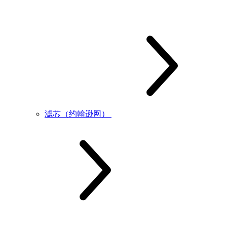
滤芯（约翰逊网）