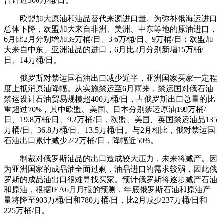
合计近300万桶/日。
欧盟加大原油和油品替代来源进口量。为弥补俄海运进口
总体下降，欧盟加大来自非洲、美洲、中东等地的原油进口，
6月比2月分别增加39万桶/日、3 6万桶/日、9万桶/日；欧盟加
大来自中东、亚洲油品的进口，6月比2月分别新增15万桶/
日、14万桶/日。
俄罗斯对禁运国石油出口减少近半，亚洲国家买家一定程
度上抵消原油降幅。从实施禁运至6月雨来，禁运国对俄石油
禁运设计石油贸易规模超400万桶/日，占俄罗斯出口总量的比
重超过70%，其中欧盟、美国、日本分别禁运原油199万桶/
日、19.8万桶/日、9.2万桶/日，欧盟、美国、英国禁运油品135
万桶/日、36.8万桶/日、13.5万桶/日。与2月相比，俄对禁运国
石油出口累计减少242万桶/日，降幅近50%。
制裁对俄罗斯油品的出口造成较大压力，未来将减产。因
为亚洲国家的成品油全面过剩，油品进口的需求较弱，因此俄
罗斯的成品油出口很难寻找买家。预计俄罗斯将逐步减产石油
和原油，根据IEA6月月报的预测，年底俄罗斯石油和原油产
量将降至903万桶/日和780万桶/日，比2月减少237万桶/日和
225万桶/日。