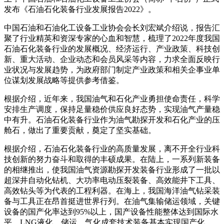
发布《石油石化装备行业发展报告2022》。
中国石油和石油化工设备工业协会会长刘宏斌介绍说，报告汇
聚了行业精英和资深专家的心血和智慧，梳理了2022年度我国
石油石化装备行业的发展概况、经济运行、产业政策、科技创
新、重大活动、企业动态和会员风采等内容，力求全面反映行
业状况与发展趋势，为政府部门制定产业政策和相关企事业单
位谋划发展战略等提供参考借鉴。
根据介绍，近年来，我国油气和石化产业勇担使命责任，科学
安排生产调度，保持足量稳价供应良好态势，实现油气产量稳
中有升。石油石化装备行业作为油气勘探开发和石化产业的压
舱石，做出了重要贡献，奠定了坚实基础。
根据介绍，石油石化装备行业的高质量发展，离不开全行业科
技创新的努力奋斗和取得的丰硕成果。在陆上，一系列新装备
的相继推出，使我国油气资源勘探开发装备行业形成了一批以
超深井自动化钻机、大功率电动压裂装备、高效能井下工具、
高效钻头等为代表的工程利器。在海上，我国海洋油气钻采装
备与工具正在昂首挺进世界行列。在油气集输储运领域，关键
设备的国产化率达到95%以上，国产设备性能整体达到国际水
平，LNG液化、储运、气化成套技术装备基本实现国产化。