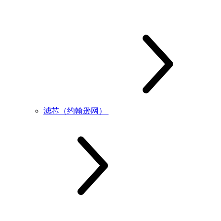
滤芯（约翰逊网）