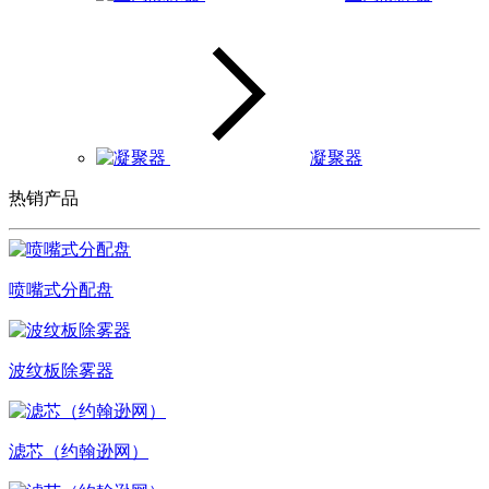
凝聚器
热销产品
喷嘴式分配盘
波纹板除雾器
滤芯（约翰逊网）