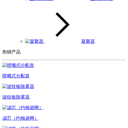
凝聚器
热销产品
喷嘴式分配盘
波纹板除雾器
滤芯（约翰逊网）