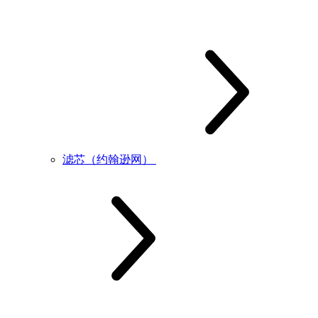
滤芯（约翰逊网）