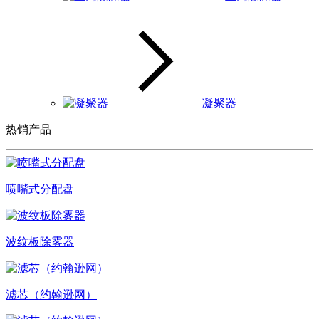
凝聚器
热销产品
喷嘴式分配盘
波纹板除雾器
滤芯（约翰逊网）