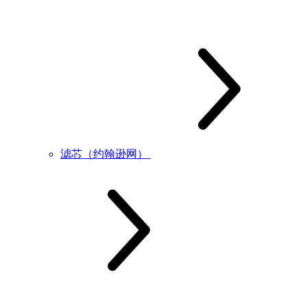
滤芯（约翰逊网）